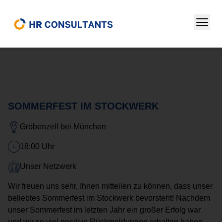
Home
/
Events
/
Sommerfest im Stockwerk
SOMMERFEST IM STOCKWERK
Gröbenzell bei München
18:00 Uhr
Unser Netzwerk
Wir freuen uns sehr, Ihnen mitteilen zu können, dass unser
beliebtes Sommerfest im Stockwerk bevorsteht! Nachdem
unser Sommerfest im letzten Jahr ein großer Erfolg war
und wir so viel positive Rückmeldungen erhalten haben,