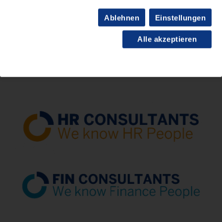
Was dürfen wir für Sie tun?
Ablehnen
Einstellungen
Jetzt Kontakt aufnehmen »
Alle akzeptieren