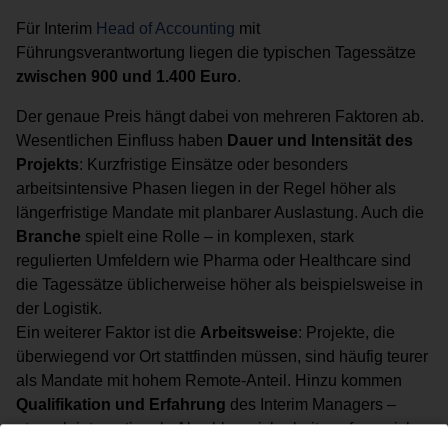
Für Interim
Head of Accounting
mit
Führungsverantwortung liegen die typischen Tagessätze
zwischen 900 und 1.400 Euro
.
Der genaue Preis hängt dabei von mehreren Faktoren ab.
Wesentlichen Einfluss haben
Dauer und Intensität des
Projekts
: Kurzfristige Einsätze oder besonders
arbeitsintensive Phasen liegen in der Regel höher als
längerfristige Mandate mit planbarer Auslastung. Auch die
Branche
spielt eine Rolle – in komplexen, stark
regulierten Umfeldern wie Pharma oder Healthcare sind
die Tagessätze üblicherweise höher als beispielsweise in
der Logistik.
Ein weiterer Faktor ist die
Arbeitsweise
: Projekte, die
überwiegend vor Ort stattfinden müssen, sind häufig teurer
als Mandate mit hohem Remote-Anteil. Hinzu kommen
Qualifikation und Erfahrung
des Interim Managers –
etwa ob internationale Abschlusssicherheit, umfangreiche