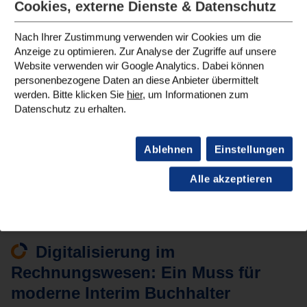
Führungserfahrung oder branchenspezifische Expertise
Cookies, externe Dienste & Datenschutz
vorhanden ist.
Schließlich beeinflusst auch die
Konkrete Aufgabe
den
Nach Ihrer Zustimmung verwenden wir Cookies um die
Anzeige zu optimieren. Zur Analyse der Zugriffe auf unsere
Tagessatz: Ein internationaler Konzernabschluss mit
Website verwenden wir Google Analytics. Dabei können
mehreren Tochtergesellschaften erfordert deutlich mehr
personenbezogene Daten an diese Anbieter übermittelt
Erfahrung und Verantwortung als der Abschluss einer
werden. Bitte klicken Sie
hier
, um Informationen zum
Einzelgesellschaft – entsprechend unterscheiden sich die
Datenschutz zu erhalten.
Konditionen.
Unsere Honorarmodelle sind transparent! Sie erhalten vor
Ablehnen
Einstellungen
Projektstart eine klare Kostenübersicht. Dank flexibler
Laufzeiten behalten Sie volle Kontrolle über Ihr Budget.
Alle akzeptieren
Digitalisierung im
Rechnungswesen: Ein Muss für
moderne Interim Buchhalter