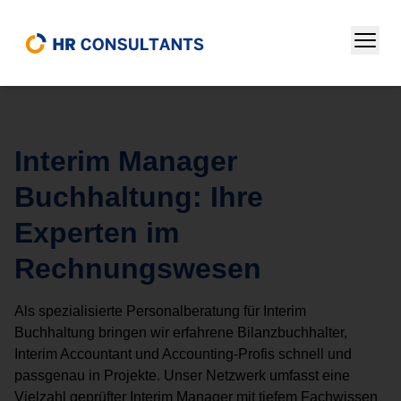
Home
/
Interim Management
/
Finance
/
Interim Bilanzbuchhalter
Interim Manager
Buchhaltung: Ihre
Experten im
Rechnungswesen
Als spezialisierte Personalberatung für Interim
Buchhaltung bringen wir erfahrene Bilanzbuchhalter,
Interim Accountant und Accounting-Profis schnell und
passgenau in Projekte. Unser Netzwerk umfasst eine
Vielzahl geprüfter Interim Manager mit tiefem Fachwissen