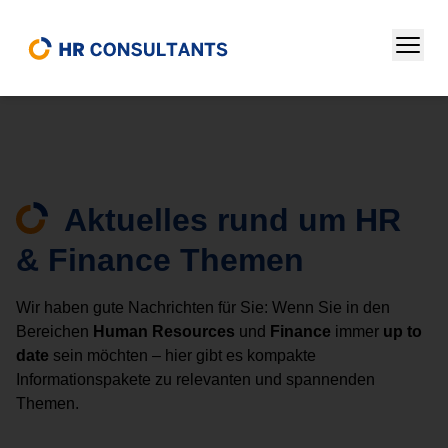
Home
/
News
Aktuelles rund um HR
& Finance Themen
Wir haben gute Nachrichten für Sie: Wenn Sie in den
Bereichen
Human Resources
und
Finance
immer
up to
date
sein möchten – hier gibt es kompakte
Informationspakete zu relevanten und spannenden
Themen.